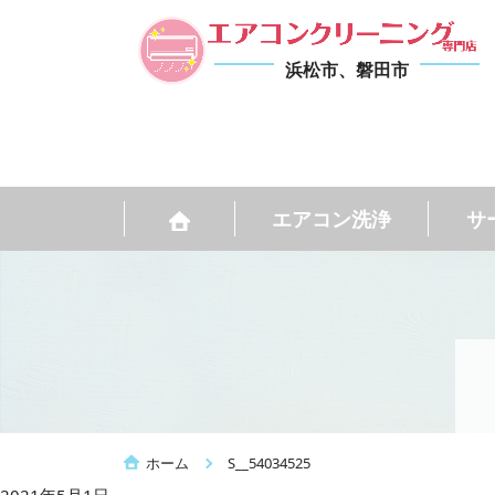
浜松市、磐田市
エアコン洗浄
サ
ホーム
S__54034525