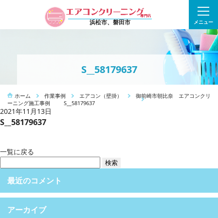
浜松市、磐田市
メニュー
S__58179637
ホーム
作業事例
エアコン（壁掛）
御前崎市朝比奈 エアコンクリ
ーニング施工事例
S__58179637
2021年11月13日
S__58179637
一覧に戻る
検
索:
最近のコメント
アーカイブ