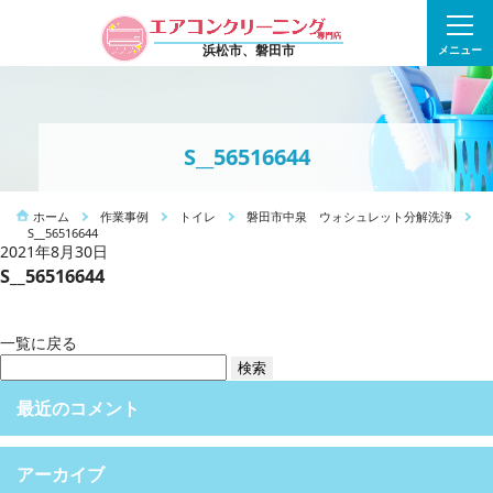
浜松市、磐田市
メニュー
S__56516644
ホーム
作業事例
トイレ
磐田市中泉 ウォシュレット分解洗浄
S__56516644
2021年8月30日
S__56516644
一覧に戻る
検
索:
最近のコメント
アーカイブ