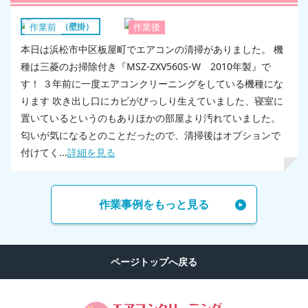
エアコン（壁掛）
作業前
作業後
本日は浜松市中区板屋町でエアコンの清掃がありました。 機
種は三菱のお掃除付き『MSZ-ZXV560S-W 2010年製』で
す！ ３年前に一度エアコンクリーニングをしている機種にな
ります 吹き出し口にカビがびっしり生えていました、寝室に
置いているというのもありほかの部屋より汚れていました。
匂いが気になるとのことだったので、清掃後はオプションで
付けてく...
詳細を見る
作業事例をもっと見る