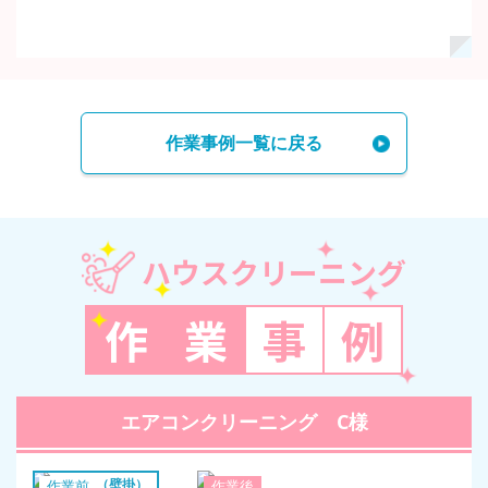
作業事例一覧に戻る
ハウスクリーニング
作
業
事
例
エアコンクリーニング C様
エアコン（壁掛）
作業前
作業後