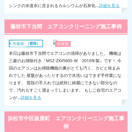
シンクの水道水に含まれるカルシウムが石灰化...
詳細を見る
藤枝市下当間 エアコンクリーニング施工事例
エアコン（壁掛）
作業前
作業後
本日は藤枝市下当間でエアコンの清掃がありました。 機種は
三菱のお掃除付き『MSZ-ZXV560S-W 2010年製』です！ 今
回のエアコンはお掃除機能の裏がとても汚く、カビと埃まみ
れでした 基盤があったりするので水洗いはできず手作業にな
ります。 普段の手入れでは絶対に綺麗にできない部分なの
で、汚れもすごく溜まってしまいます。 もしご自宅のエアコ
ンが...
詳細を見る
浜松市中区板屋町 エアコンクリーニング施工事
例