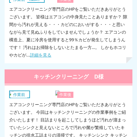
エアコンクリーニング専門店のHPをご覧いただきありがとう
ございます。 皆様はエアコンの中身見たことありますか？ 隙
間から汚れが見える・・・カビのにおいがする・・・と思い
ながら見て見ぬふりをしていませんでしょうか？ エアコンの
構造上、夏に冷房を使用すると99％カビが発生してしまうん
です！ 汚れはお掃除をしないとたまる一方…。 しかもホコリ
やカビが...
詳細を見る
キッチンクリーニング D様
キッチン
作業前
作業後
エアコンクリーニング専門店のHPをご覧いただきありがとう
ございます。 今回はキッチンクリーニングの作業事例をご紹
介いたします！ 目詰まりを起こしてしまうほど汚れが溜まっ
ていたシンクと見えないところで汚れや菌が繁殖していたキ
ッチンの排水工詰まりの清掃です。 キッチンシンク キッチン