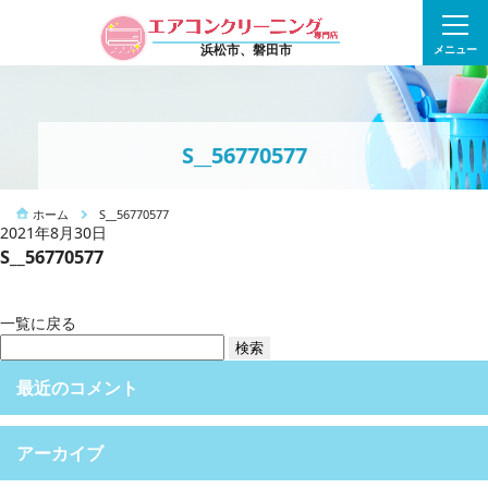
浜松市、磐田市
メニュー
S__56770577
ホーム
S__56770577
2021年8月30日
S__56770577
一覧に戻る
検
索:
最近のコメント
アーカイブ