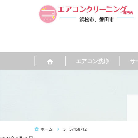
浜松市、磐田市
エアコン洗浄
サ
ホーム
S__57458712